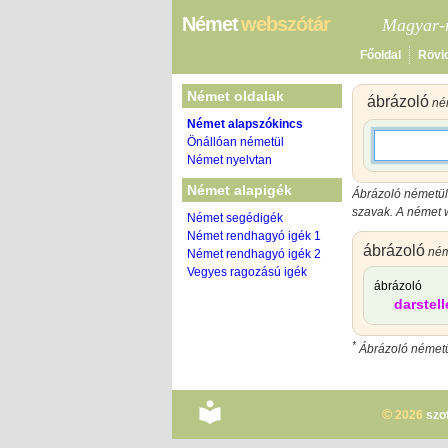
Német
webszótár
Magyar-n
Főoldal
Rövi
Német oldalak
ábrázoló
né
Német alapszókincs
Önállóan németül
Német nyelvtan
Német alapigék
Ábrázoló németül.
szavak. A német w
Német segédigék
Német rendhagyó igék 1
ábrázoló
ném
Német rendhagyó igék 2
Vegyes ragozású igék
ábrázoló
darstell
*
Ábrázoló németül
©
2026
szo