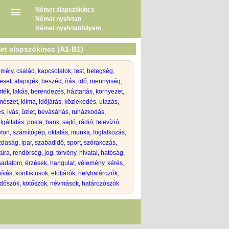
Német alapszókincs
Német nyelvtan
Német nyelvtanfolyam
et alapszókincs (A1-B1)
emély
,
család
,
kapcsolatok
,
test
,
betegség
,
eset
,
alapigék
,
beszéd, írás
,
idő
,
mennyiség,
rték
,
lakás
,
berendezés
,
háztartás
,
környezet
,
mészet
,
klíma, időjárás
,
közlekedés
,
utazás
,
s, ivás
,
üzlet, bevásárlás
,
ruházkodás
,
lgáltatás, posta, bank
,
sajtó, rádió, televízió
,
efon, számítógép
,
oktatás
,
munka, foglalkozás
,
daság, ipar
,
szabadidő
,
sport
,
szórakozás,
túra
,
rendőrség, jog, törvény
,
hivatal, hatóság
,
rsadalom
,
érzések, hangulat
,
vélemény
,
kérés,
hívás
,
konfliktusok
,
elöljárók
,
helyhatározók
,
dőszók, kötőszók
,
névmások, határozószók