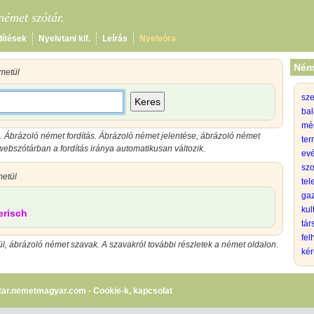
émet szótár.
dítések
Nyelvtani kif.
Leírás
Nyelvóra
Ném
metül
sz
Keres
bal
mé
 Ábrázoló német fordítás. Ábrázoló német jelentése, ábrázoló német
ter
ebszótárban a fordítás iránya automatikusan változik.
evé
szo
etül
tel
gaz
kul
erisch
tá
fel
, ábrázoló német szavak. A szavakról további részletek a német oldalon.
kér
tar.nemetmagyar.com
•
Cookie-k, kapcsolat