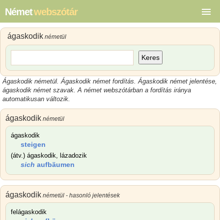
Német
webszótár
ágaskodik
németül
Keres
Ágaskodik németül. Ágaskodik német fordítás. Ágaskodik német jelentése,
ágaskodik német szavak. A német webszótárban a fordítás iránya
automatikusan változik.
ágaskodik
németül
ágaskodik
steigen
(átv.) ágaskodik, lázadozik
sich
aufbäumen
ágaskodik
németül - hasonló jelentések
felágaskodik