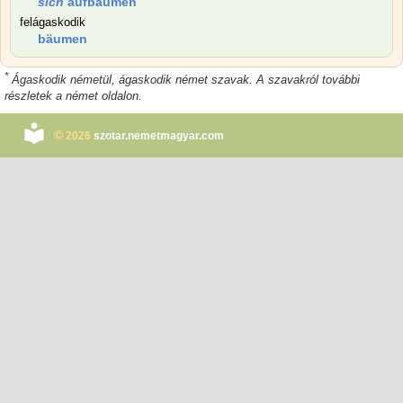
sich
aufbäumen
felágaskodik
bäumen
*
Ágaskodik németül, ágaskodik német szavak. A szavakról további
részletek a német oldalon.
©
2026
szotar.nemetmagyar.com