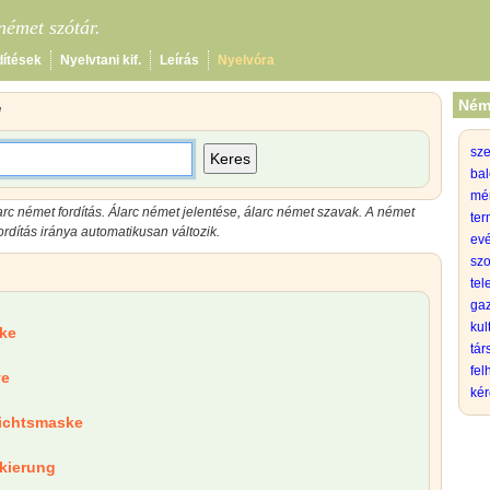
émet szótár.
dítések
Nyelvtani kif.
Leírás
Nyelvóra
Ném
l
sz
Keres
bal
mé
arc német fordítás. Álarc német jelentése, álarc német szavak. A német
ter
rdítás iránya automatikusan változik.
evé
szo
tel
gaz
kul
ke
tá
fel
ve
kér
ichtsmaske
kierung