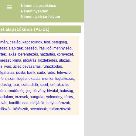
Német alapszókincs
Német nyelvtan
Német nyelvtanfolyam
et alapszókincs (A1-B1)
emély
,
család
,
kapcsolatok
,
test
,
betegség
,
eset
,
alapigék
,
beszéd, írás
,
idő
,
mennyiség,
rték
,
lakás
,
berendezés
,
háztartás
,
környezet
,
mészet
,
klíma, időjárás
,
közlekedés
,
utazás
,
s, ivás
,
üzlet, bevásárlás
,
ruházkodás
,
lgáltatás, posta, bank
,
sajtó, rádió, televízió
,
efon, számítógép
,
oktatás
,
munka, foglalkozás
,
daság, ipar
,
szabadidő
,
sport
,
szórakozás,
túra
,
rendőrség, jog, törvény
,
hivatal, hatóság
,
rsadalom
,
érzések, hangulat
,
vélemény
,
kérés,
hívás
,
konfliktusok
,
elöljárók
,
helyhatározók
,
dőszók, kötőszók
,
névmások, határozószók