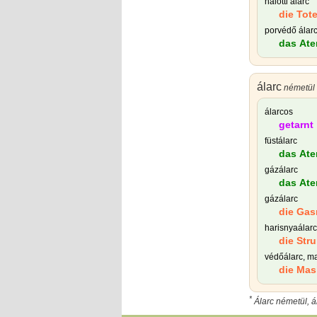
halotti álarc
die Tot
porvédő álar
das Ate
álarc
németül 
álarcos
getarnt
füstálarc
das Ate
gázálarc
das Ate
gázálarc
die Ga
harisnyaálarc
die Str
védőálarc, m
die Mas
*
Álarc németül, á