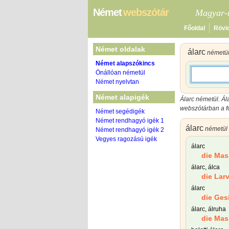
Német
webszótár
Magyar-n
Főoldal
Rövi
Német oldalak
álarc
németü
Német alapszókincs
Önállóan németül
Német nyelvtan
Német alapigék
Álarc németül. Ál
webszótárban a fo
Német segédigék
Német rendhagyó igék 1
álarc
németül
Német rendhagyó igék 2
Vegyes ragozású igék
álarc
die Mas
álarc, álca
die Lar
álarc
die Ges
álarc, álruha
die Mas