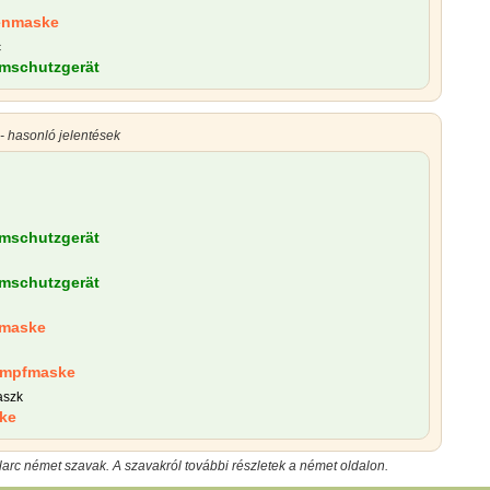
enmaske
c
mschutzgerät
- hasonló jelentések
mschutzgerät
mschutzgerät
smaske
umpfmaske
aszk
ke
larc német szavak. A szavakról további részletek a német oldalon.