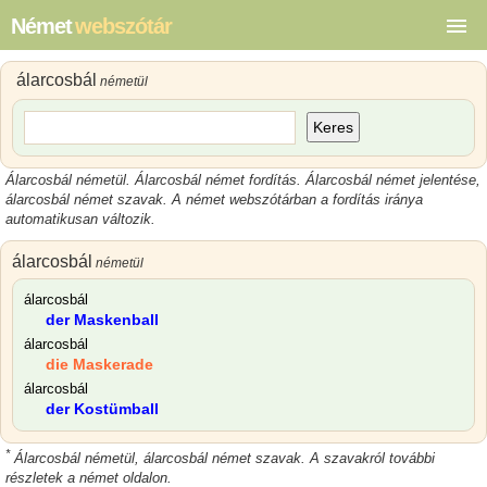
Német
webszótár
álarcosbál
németül
Keres
Álarcosbál németül. Álarcosbál német fordítás. Álarcosbál német jelentése,
álarcosbál német szavak. A német webszótárban a fordítás iránya
automatikusan változik.
álarcosbál
németül
álarcosbál
der Maskenball
álarcosbál
die Maskerade
álarcosbál
der Kostümball
*
Álarcosbál németül, álarcosbál német szavak. A szavakról további
részletek a német oldalon.