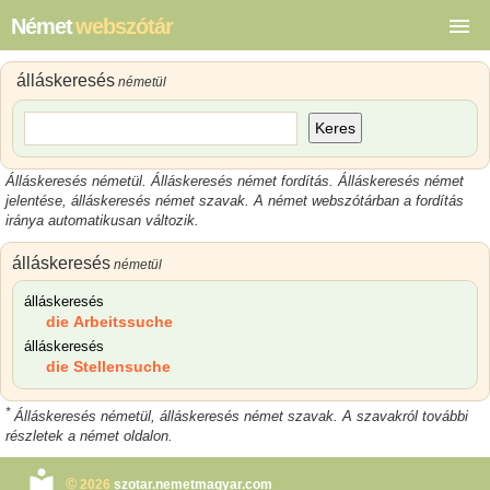
Német
webszótár
álláskeresés
németül
Keres
Álláskeresés németül. Álláskeresés német fordítás. Álláskeresés német
jelentése, álláskeresés német szavak. A német webszótárban a fordítás
iránya automatikusan változik.
álláskeresés
németül
álláskeresés
die Arbeitssuche
álláskeresés
die Stellensuche
*
Álláskeresés németül, álláskeresés német szavak. A szavakról további
részletek a német oldalon.
©
2026
szotar.nemetmagyar.com