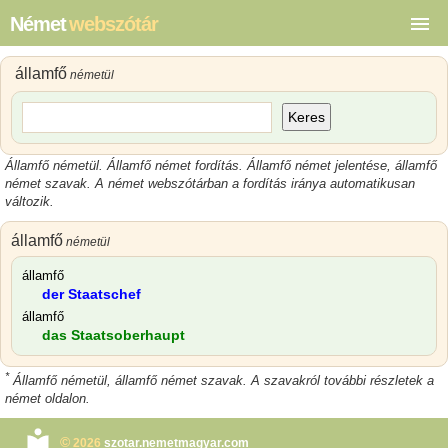
Német
webszótár
államfő
németül
Keres
Államfő németül. Államfő német fordítás. Államfő német jelentése, államfő
német szavak. A német webszótárban a fordítás iránya automatikusan
változik.
államfő
németül
államfő
der Staatschef
államfő
das Staatsoberhaupt
*
Államfő németül, államfő német szavak. A szavakról további részletek a
német oldalon.
©
2026
szotar.nemetmagyar.com