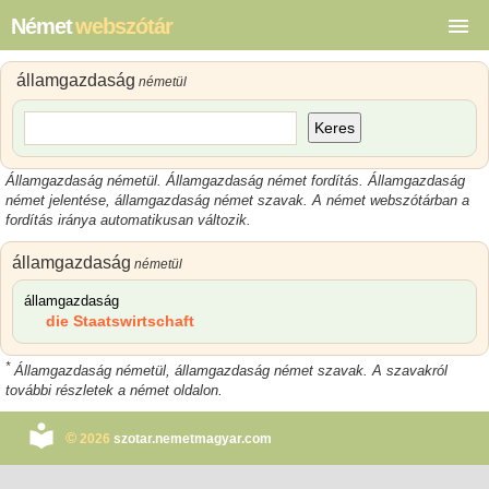
Német
webszótár
államgazdaság
németül
Keres
Államgazdaság németül. Államgazdaság német fordítás. Államgazdaság
német jelentése, államgazdaság német szavak. A német webszótárban a
fordítás iránya automatikusan változik.
államgazdaság
németül
államgazdaság
die Staatswirtschaft
*
Államgazdaság németül, államgazdaság német szavak. A szavakról
további részletek a német oldalon.
©
2026
szotar.nemetmagyar.com