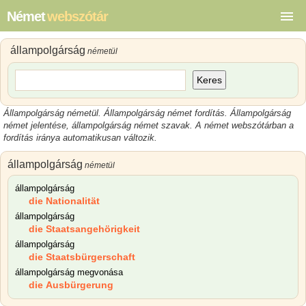
Német
webszótár
állampolgárság
németül
Keres
Állampolgárság németül. Állampolgárság német fordítás. Állampolgárság
német jelentése, állampolgárság német szavak. A német webszótárban a
fordítás iránya automatikusan változik.
állampolgárság
németül
állampolgárság
die Nationalität
állampolgárság
die Staatsangehörigkeit
állampolgárság
die Staatsbürgerschaft
állampolgárság megvonása
die Ausbürgerung