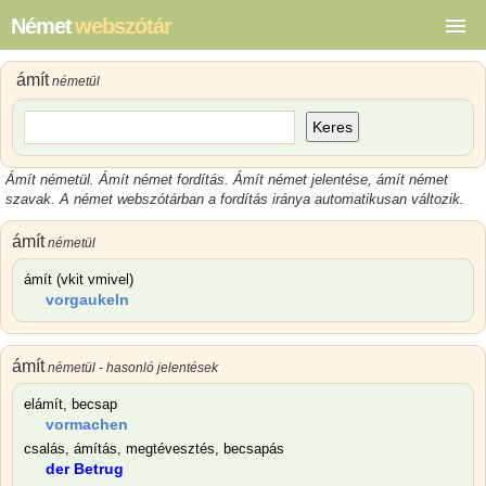
Német
webszótár
ámít
németül
Keres
Ámít németül. Ámít német fordítás. Ámít német jelentése, ámít német
szavak. A német webszótárban a fordítás iránya automatikusan változik.
ámít
németül
ámít (vkit vmivel)
vorgaukeln
ámít
németül - hasonló jelentések
elámít, becsap
vormachen
csalás, ámítás, megtévesztés, becsapás
der Betrug