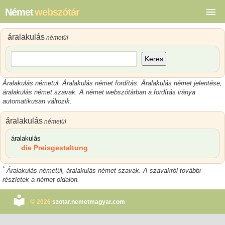
Német
webszótár
áralakulás
németül
Keres
Áralakulás németül. Áralakulás német fordítás. Áralakulás német jelentése,
áralakulás német szavak. A német webszótárban a fordítás iránya
automatikusan változik.
áralakulás
németül
áralakulás
die Preisgestaltung
*
Áralakulás németül, áralakulás német szavak. A szavakról további
részletek a német oldalon.
©
2026
szotar.nemetmagyar.com