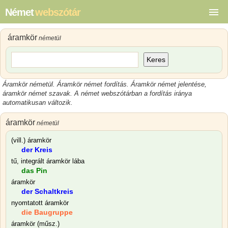
Német
webszótár
áramkör
németül
Keres
Áramkör németül. Áramkör német fordítás. Áramkör német jelentése,
áramkör német szavak. A német webszótárban a fordítás iránya
automatikusan változik.
áramkör
németül
(vill.) áramkör
der Kreis
tű, integrált áramkör lába
das Pin
áramkör
der Schaltkreis
nyomtatott áramkör
die Baugruppe
áramkör (műsz.)