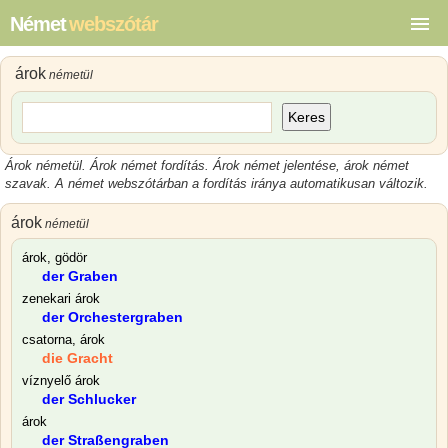
Német
webszótár
árok
németül
Keres
Árok németül. Árok német fordítás. Árok német jelentése, árok német
szavak. A német webszótárban a fordítás iránya automatikusan változik.
árok
németül
árok, gödör
der Graben
zenekari árok
der Orchestergraben
csatorna, árok
die Gracht
víznyelő árok
der Schlucker
árok
der Straßengraben