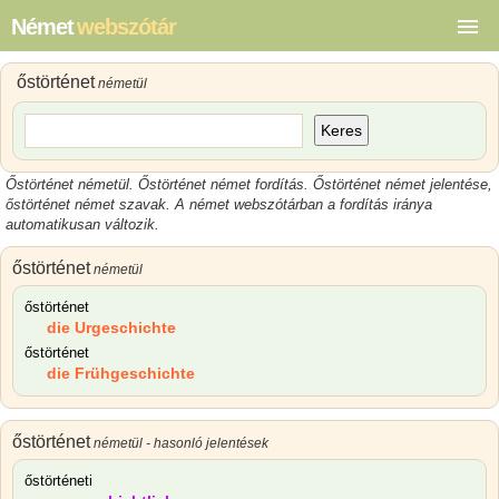
Német
webszótár
őstörténet
németül
Keres
Őstörténet németül. Őstörténet német fordítás. Őstörténet német jelentése,
őstörténet német szavak. A német webszótárban a fordítás iránya
automatikusan változik.
őstörténet
németül
őstörténet
die Urgeschichte
őstörténet
die Frühgeschichte
őstörténet
németül - hasonló jelentések
őstörténeti