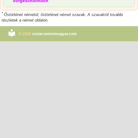
vorgeschichtlich
*
Őstörténet németül, őstörténet német szavak. A szavakról további
részletek a német oldalon.
©
2026
szotar.nemetmagyar.com