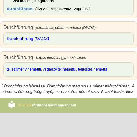
viselkedés, magatartás
durchführen
átvezet
;
véghezvisz, végrehajt
Durchführung
- jelentések, példamondatok (DWDS):
Durchführung
(DWDS)
Durchführung
- kapcsolódó magyar szócikkek:
teljesítmény németül
,
véghezvitel németül
,
teljesítés németül
*
Durchführung jelentése
,
Durchführung magyarul
a német webszótárban. A
német szótár segítséget nyújt az összetett német szavak szótárazásához.
©
2026
szotar.nemetmagyar.com