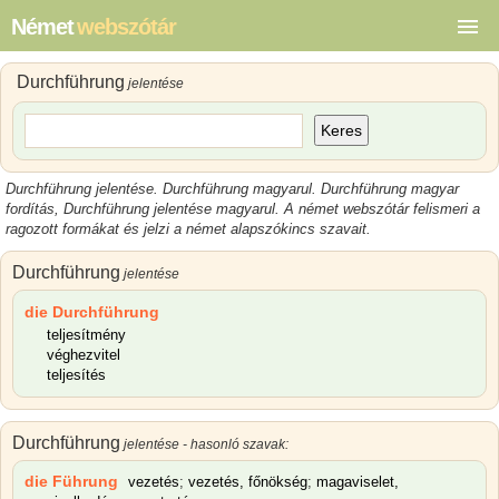
Német
webszótár
Durchführung
jelentése
Keres
Durchführung jelentése
.
Durchführung magyarul
.
Durchführung magyar
fordítás,
Durchführung jelentése magyarul
.
A német webszótár felismeri a
ragozott formákat és jelzi a német alapszókincs szavait.
Durchführung
jelentése
die Durchführung
teljesítmény
véghezvitel
teljesítés
Durchführung
jelentése - hasonló szavak:
die Führung
vezetés
;
vezetés, főnökség
;
magaviselet,