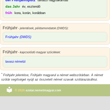
der Frühjahrsputz
tavaszi nagytakarítás
das Jahr
év, esztendő
früh
kora, korán, korábban
Frühjahr
- jelentések, példamondatok (DWDS):
Frühjahr
(DWDS)
Frühjahr
- kapcsolódó magyar szócikkek:
tavasz németül
*
Frühjahr jelentése
,
Frühjahr magyarul
a német webszótárban. A német
szótár segítséget nyújt az összetett német szavak szótárazásához.
©
2026
szotar.nemetmagyar.com