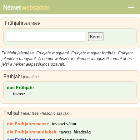
Német
webszótár
Frühjahr
jelentése
Keres
Frühjahr jelentése
.
Frühjahr magyarul
.
Frühjahr magyar
fordítás,
Frühjahr
jelentése magyarul
.
A német webszótár felismeri a ragozott formákat és
jelzi a német alapszókincs szavait.
Frühjahr
jelentése
das Frühjahr
tavasz
Frühjahr
jelentése - hasonló szavak:
die Frühjahrsmesse
tavaszi vásár
die Frühjahrsmüdigkeit
tavaszi fáradtság