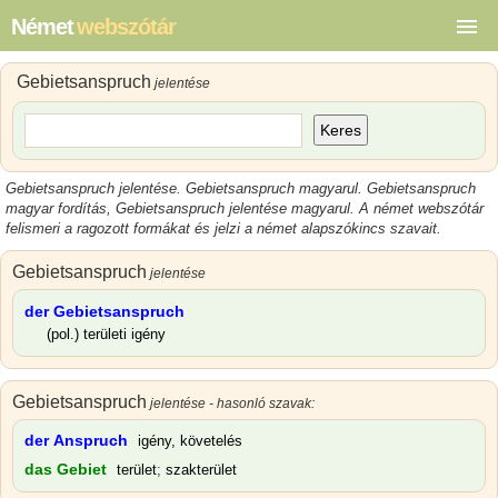
Német
webszótár
Gebietsanspruch
jelentése
Keres
Gebietsanspruch jelentése
.
Gebietsanspruch magyarul
.
Gebietsanspruch
magyar
fordítás,
Gebietsanspruch jelentése magyarul
.
A német webszótár
felismeri a ragozott formákat és jelzi a német alapszókincs szavait.
Gebietsanspruch
jelentése
der Gebietsanspruch
(pol.) területi igény
Gebietsanspruch
jelentése - hasonló szavak:
der Anspruch
igény, követelés
das Gebiet
terület
;
szakterület