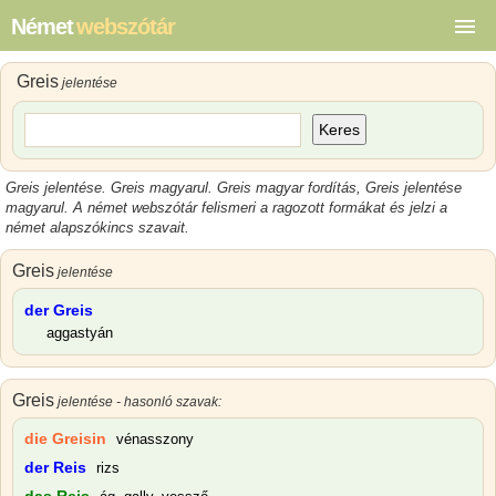
Német
webszótár
Greis
jelentése
Keres
Greis jelentése
.
Greis magyarul
.
Greis magyar
fordítás,
Greis jelentése
magyarul
.
A német webszótár felismeri a ragozott formákat és jelzi a
német alapszókincs szavait.
Greis
jelentése
der Greis
aggastyán
Greis
jelentése - hasonló szavak:
die Greisin
vénasszony
der Reis
rizs