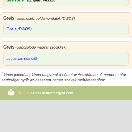
das Reis
ág, gally, vessző
Greis
- jelentések, példamondatok (DWDS):
Greis
(DWDS)
Greis
- kapcsolódó magyar szócikkek:
aggastyán németül
*
Greis jelentése
,
Greis magyarul
a német webszótárban. A német szótár
segítséget nyújt az összetett német szavak szótárazásához.
©
2026
szotar.nemetmagyar.com