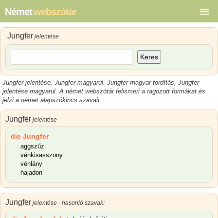
Német
webszótár
Jungfer
jelentése
Keres
Jungfer jelentése
.
Jungfer magyarul
.
Jungfer magyar
fordítás,
Jungfer
jelentése magyarul
.
A német webszótár felismeri a ragozott formákat és
jelzi a német alapszókincs szavait.
Jungfer
jelentése
die Jungfer
aggszűz
vénkisasszony
vénlány
hajadon
Jungfer
jelentése - hasonló szavak: