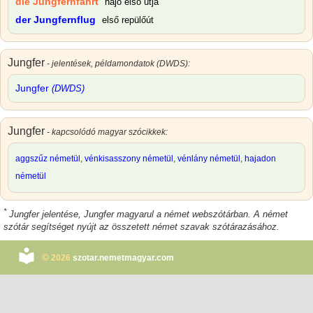
die Jungfernfahrt
hajó első útja
der Jungfernflug
első repülőút
Jungfer
- jelentések, példamondatok (DWDS):
Jungfer
(DWDS)
Jungfer
- kapcsolódó magyar szócikkek:
aggszűz németül
,
vénkisasszony németül
,
vénlány németül
,
hajadon
németül
*
Jungfer jelentése
,
Jungfer magyarul
a német webszótárban. A német
szótár segítséget nyújt az összetett német szavak szótárazásához.
©
2026
szotar.nemetmagyar.com