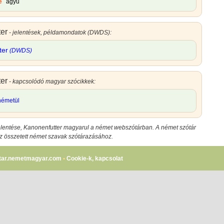
e
ágyú
er
- jelentések, példamondatok (DWDS):
ter
(DWDS)
er
- kapcsolódó magyar szócikkek:
németül
elentése
,
Kanonenfutter magyarul
a német webszótárban. A német szótár
az összetett német szavak szótárazásához.
tar.nemetmagyar.com
•
Cookie-k, kapcsolat