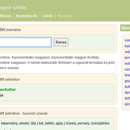
gyar szótár.
dítések
Nyelvtani kif.
Leírás
Nyelvóra
Ném
ter
jelentése
sz
Keres
bal
mé
lentése
.
Kanonenfutter magyarul
.
Kanonenfutter magyar
fordítás,
ter
lentése magyarul
.
A német webszótár felismeri a ragozott formákat és jelzi
evé
ncs szavait.
szo
tel
er
jelentése
gaz
kul
enfutter
tá
lék
fel
kér
er
jelentése - hasonló szavak:
takarmány, eledel
;
(ép.) tok, bélés
;
(gép.) hüvely, persely
;
(ruha)bélés