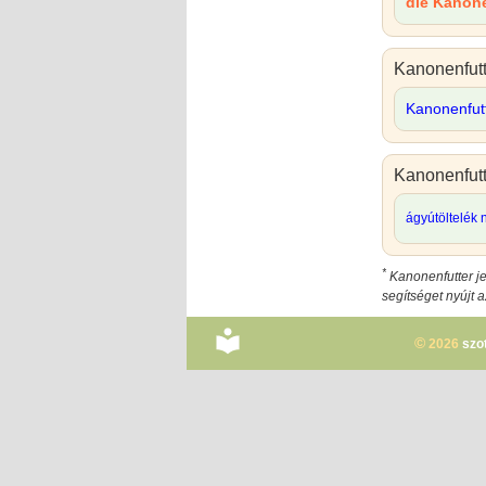
die Kanon
Kanonenfutt
Kanonenfut
Kanonenfutt
ágyútöltelék 
*
Kanonenfutter j
segítséget nyújt 
©
2026
szo