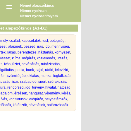
Német alapszókincs
Német nyelvtan
Német nyelvtanfolyam
et alapszókincs (A1-B1)
emély
,
család
,
kapcsolatok
,
test
,
betegség
,
eset
,
alapigék
,
beszéd, írás
,
idő
,
mennyiség,
rték
,
lakás
,
berendezés
,
háztartás
,
környezet
,
mészet
,
klíma, időjárás
,
közlekedés
,
utazás
,
s, ivás
,
üzlet, bevásárlás
,
ruházkodás
,
lgáltatás, posta, bank
,
sajtó, rádió, televízió
,
efon, számítógép
,
oktatás
,
munka, foglalkozás
,
daság, ipar
,
szabadidő
,
sport
,
szórakozás,
túra
,
rendőrség, jog, törvény
,
hivatal, hatóság
,
rsadalom
,
érzések, hangulat
,
vélemény
,
kérés,
hívás
,
konfliktusok
,
elöljárók
,
helyhatározók
,
dőszók, kötőszók
,
névmások, határozószók