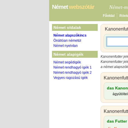
Német
webszótár
Német-ma
Főoldal
Rövi
Német oldalak
Kanonenfut
Német alapszókincs
Önállóan németül
Német nyelvtan
Német alapigék
Kanonenfutter je
Kanonenfutter je
Német segédigék
a német alapszóki
Német rendhagyó igék 1
Német rendhagyó igék 2
Kanonenfutt
Vegyes ragozású igék
das Kanon
ágyútölte
Kanonenfutt
das Futter