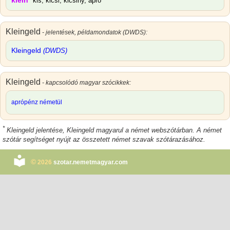
klein
kis, kicsi, kicsiny, apró
Kleingeld
- jelentések, példamondatok (DWDS):
Kleingeld
(DWDS)
Kleingeld
- kapcsolódó magyar szócikkek:
aprópénz németül
*
Kleingeld jelentése
,
Kleingeld magyarul
a német webszótárban. A német
szótár segítséget nyújt az összetett német szavak szótárazásához.
©
2026
szotar.nemetmagyar.com