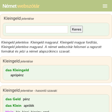
Német
webszótár
Kleingeld
jelentése
Keres
Kleingeld jelentése
.
Kleingeld magyarul
.
Kleingeld magyar
fordítás,
Kleingeld jelentése magyarul
.
A német webszótár felismeri a ragozott
formákat és jelzi a német alapszókincs szavait.
Kleingeld
jelentése
das Kleingeld
aprópénz
Kleingeld
jelentése - hasonló szavak:
das Geld
pénz
das Klein
aprólék