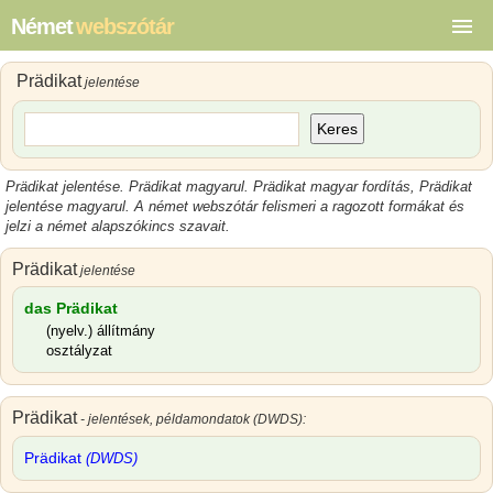
Német
webszótár
Prädikat
jelentése
Keres
Prädikat jelentése
.
Prädikat magyarul
.
Prädikat magyar
fordítás,
Prädikat
jelentése magyarul
.
A német webszótár felismeri a ragozott formákat és
jelzi a német alapszókincs szavait.
Prädikat
jelentése
das Prädikat
(nyelv.) állítmány
osztályzat
Prädikat
- jelentések, példamondatok (DWDS):
Prädikat
(DWDS)