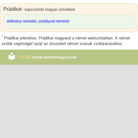
Prädikat
- kapcsolódó magyar szócikkek:
állítmány németül
,
osztályzat németül
*
Prädikat jelentése
,
Prädikat magyarul
a német webszótárban. A német
szótár segítséget nyújt az összetett német szavak szótárazásához.
©
2026
szotar.nemetmagyar.com