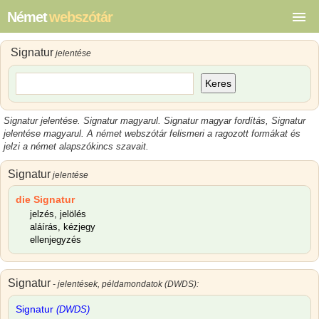
Német
webszótár
Signatur
jelentése
Keres
Signatur jelentése
.
Signatur magyarul
.
Signatur magyar
fordítás,
Signatur
jelentése magyarul
.
A német webszótár felismeri a ragozott formákat és
jelzi a német alapszókincs szavait.
Signatur
jelentése
die Signatur
jelzés, jelölés
aláírás, kézjegy
ellenjegyzés
Signatur
- jelentések, példamondatok (DWDS):
Signatur
(DWDS)