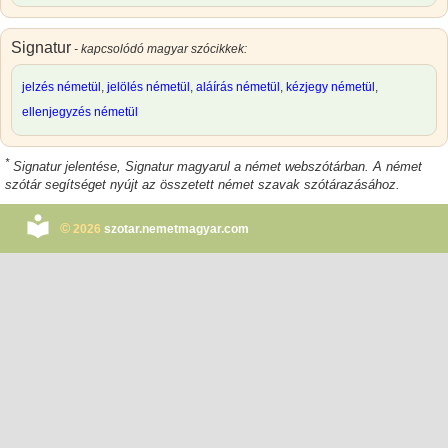
Signatur
- kapcsolódó magyar szócikkek:
jelzés németül
,
jelölés németül
,
aláírás németül
,
kézjegy németül
,
ellenjegyzés németül
*
Signatur jelentése
,
Signatur magyarul
a német webszótárban. A német
szótár segítséget nyújt az összetett német szavak szótárazásához.
©
2026
szotar.nemetmagyar.com