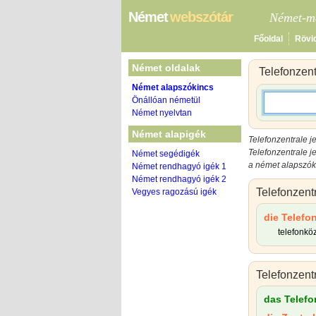
Német
webszótár
Német-ma
Főoldal
Rövi
Német oldalak
Telefonzent
Német alapszókincs
Önállóan németül
Német nyelvtan
Német alapigék
Telefonzentrale j
Telefonzentrale j
Német segédigék
a német alapszóki
Német rendhagyó igék 1
Német rendhagyó igék 2
Telefonzent
Vegyes ragozású igék
die Telefo
telefonkö
Telefonzent
das Telefo