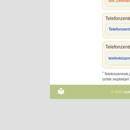
die Zentra
Telefonzent
Telefonzent
Telefonzent
telefonközpo
*
Telefonzentrale 
szótár segítséget
©
2026
szo