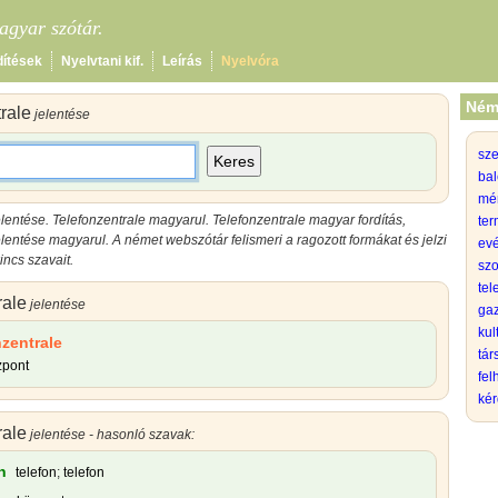
gyar szótár.
dítések
Nyelvtani kif.
Leírás
Nyelvóra
Ném
rale
jelentése
sz
Keres
bal
mé
elentése
.
Telefonzentrale magyarul
.
Telefonzentrale magyar
fordítás,
ter
elentése magyarul
.
A német webszótár felismeri a ragozott formákat és jelzi
evé
ncs szavait.
szo
tel
rale
jelentése
gaz
kul
nzentrale
tá
zpont
fel
kér
rale
jelentése - hasonló szavak:
n
telefon
;
telefon