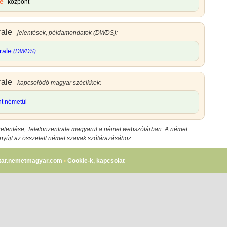
le
központ
rale
- jelentések, példamondatok (DWDS):
rale
(DWDS)
rale
- kapcsolódó magyar szócikkek:
nt németül
jelentése
,
Telefonzentrale magyarul
a német webszótárban. A német
 nyújt az összetett német szavak szótárazásához.
tar.nemetmagyar.com
•
Cookie-k, kapcsolat