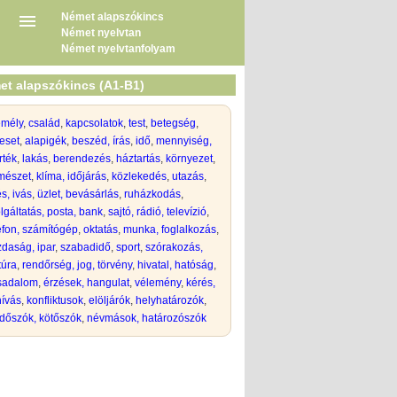
Német alapszókincs
Német nyelvtan
Német nyelvtanfolyam
et alapszókincs (A1-B1)
emély
,
család
,
kapcsolatok
,
test
,
betegség
,
eset
,
alapigék
,
beszéd, írás
,
idő
,
mennyiség,
rték
,
lakás
,
berendezés
,
háztartás
,
környezet
,
mészet
,
klíma, időjárás
,
közlekedés
,
utazás
,
s, ivás
,
üzlet, bevásárlás
,
ruházkodás
,
lgáltatás, posta, bank
,
sajtó, rádió, televízió
,
efon, számítógép
,
oktatás
,
munka, foglalkozás
,
daság, ipar
,
szabadidő
,
sport
,
szórakozás,
túra
,
rendőrség, jog, törvény
,
hivatal, hatóság
,
rsadalom
,
érzések, hangulat
,
vélemény
,
kérés,
hívás
,
konfliktusok
,
elöljárók
,
helyhatározók
,
dőszók, kötőszók
,
névmások, határozószók