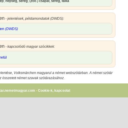
ép
;
népség, sereg
;
(zoo.) csapat, sereg, falka
en
- jelentések, példamondatok (DWDS):
hen
(DWDS)
en
- kapcsolódó magyar szócikkek:
etül
lentése
,
Volksmärchen magyarul
a német webszótárban. A német szótár
az összetett német szavak szótárazásához.
tar.nemetmagyar.com
•
Cookie-k, kapcsolat