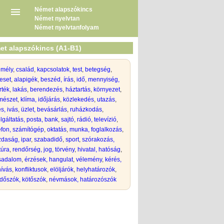
Német alapszókincs
Német nyelvtan
Német nyelvtanfolyam
et alapszókincs (A1-B1)
emély
,
család
,
kapcsolatok
,
test
,
betegség
,
eset
,
alapigék
,
beszéd, írás
,
idő
,
mennyiség,
rték
,
lakás
,
berendezés
,
háztartás
,
környezet
,
mészet
,
klíma, időjárás
,
közlekedés
,
utazás
,
s, ivás
,
üzlet, bevásárlás
,
ruházkodás
,
lgáltatás, posta, bank
,
sajtó, rádió, televízió
,
efon, számítógép
,
oktatás
,
munka, foglalkozás
,
daság, ipar
,
szabadidő
,
sport
,
szórakozás,
túra
,
rendőrség, jog, törvény
,
hivatal, hatóság
,
rsadalom
,
érzések, hangulat
,
vélemény
,
kérés,
hívás
,
konfliktusok
,
elöljárók
,
helyhatározók
,
dőszók, kötőszók
,
névmások, határozószók