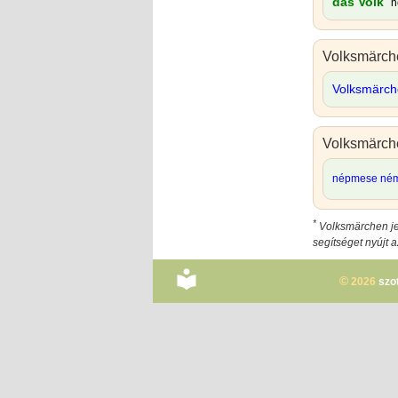
das Volk
n
Volksmärch
Volksmärc
Volksmärch
népmese ném
*
Volksmärchen je
segítséget nyújt 
©
2026
szo