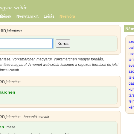
gyar szótár.
dítések
Nyelvtani kif.
Leírás
Nyelvóra
Ném
hen
jelentése
sz
Keres
bal
mé
entése
.
Volksmärchen magyarul
.
Volksmärchen magyar
fordítás,
ter
entése magyarul
.
A német webszótár felismeri a ragozott formákat és jelzi
evé
ncs szavait.
szo
tel
en
jelentése
gaz
kul
märchen
tá
fel
kér
en
jelentése - hasonló szavak:
en
mese