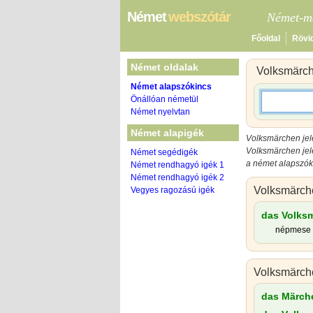
Német
webszótár
Német-ma
Főoldal
Rövi
Német oldalak
Volksmärc
Német alapszókincs
Önállóan németül
Német nyelvtan
Német alapigék
Volksmärchen jel
Volksmärchen jel
Német segédigék
a német alapszóki
Német rendhagyó igék 1
Német rendhagyó igék 2
Volksmärch
Vegyes ragozású igék
das Volks
népmese
Volksmärch
das Märch