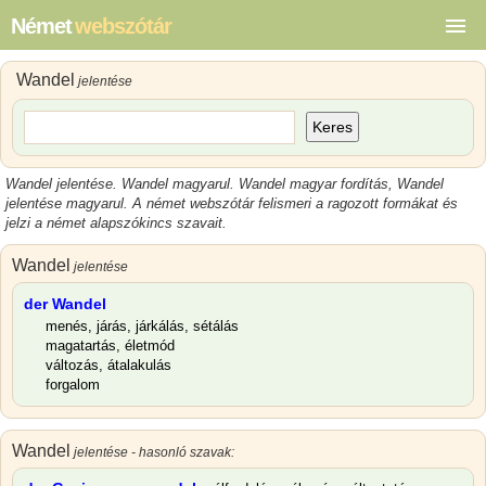
Német
webszótár
Wandel
jelentése
Keres
Wandel jelentése
.
Wandel magyarul
.
Wandel magyar
fordítás,
Wandel
jelentése magyarul
.
A német webszótár felismeri a ragozott formákat és
jelzi a német alapszókincs szavait.
Wandel
jelentése
der Wandel
menés, járás, járkálás, sétálás
magatartás, életmód
változás, átalakulás
forgalom
Wandel
jelentése - hasonló szavak: