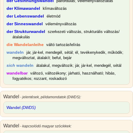
der Gesinnungswandel
pálfordulás
;
véleményváltoztatás
der Klimawandel
klímaváltozás
der Lebenswandel
életmód
der Sinneswandel
véleményváltozás
der Strukturwandel
szerkezeti változás, strukturális változás/
átalakulás
die Wandelanleihe
váltó tartozásfelírás
wandeln
jár, jár-kel, mendegél, sétál
;
él, tevékenykedik, működik
;
megváltoztat, átalakít
;
befut, bejár
sich
wandeln
átalakul, megváltozik
;
jár, jár-kel, mendegél, sétál
wandelbar
változó, változékony
;
járható, használható
;
hibás,
fogyatékos
;
rozzant, roskadozó
Wandel
- jelentések, példamondatok (DWDS):
Wandel
(DWDS)
Wandel
- kapcsolódó magyar szócikkek: