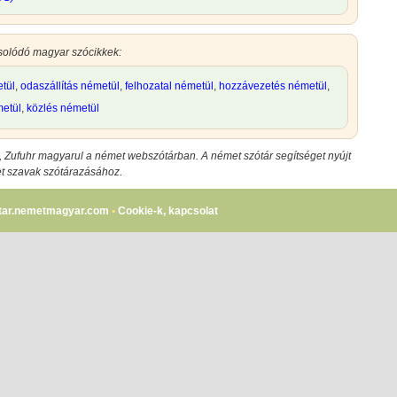
solódó magyar szócikkek:
etül
,
odaszállítás németül
,
felhozatal németül
,
hozzávezetés németül
,
etül
,
közlés németül
,
Zufuhr magyarul
a német webszótárban. A német szótár segítséget nyújt
et szavak szótárazásához.
tar.nemetmagyar.com
•
Cookie-k, kapcsolat