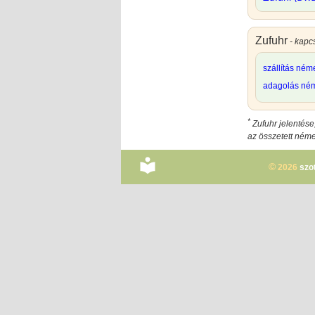
Zufuhr
- kapc
szállítás ném
adagolás ném
*
Zufuhr jelentése
az összetett ném
©
2026
szo