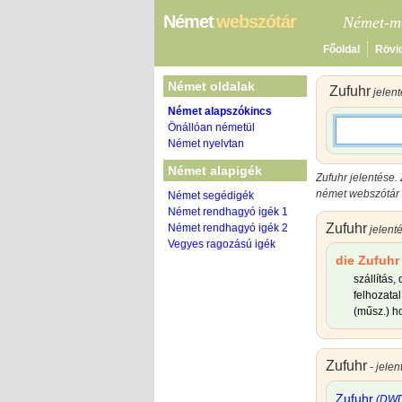
Német
webszótár
Német-ma
Főoldal
Rövi
Német oldalak
Zufuhr
jelen
Német alapszókincs
Önállóan németül
Német nyelvtan
Német alapigék
Zufuhr jelentése
.
német webszótár f
Német segédigék
Német rendhagyó igék 1
Zufuhr
Német rendhagyó igék 2
jelent
Vegyes ragozású igék
die Zufuhr
szállítás,
felhozatal
(műsz.) h
Zufuhr
- jele
Zufuhr
(DW