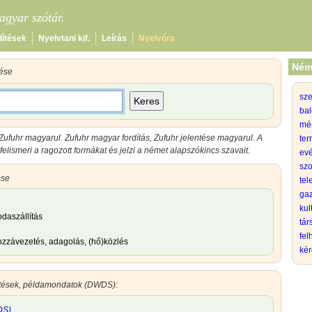
gyar szótár.
dítések
Nyelvtani kif.
Leírás
Nyelvóra
Ném
tése
sz
Keres
bal
mé
Zufuhr magyarul
.
Zufuhr magyar
fordítás,
Zufuhr jelentése magyarul
.
A
ter
elismeri a ragozott formákat és jelzi a német alapszókincs szavait.
evé
szo
ése
tel
gaz
kul
 odaszállítás
tá
fel
ozzávezetés, adagolás, (hő)közlés
kér
ntések, példamondatok (DWDS):
DS)