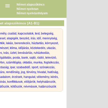
Német alapszókincs
Német nyelvtan
Német nyelvtanfolyam
et alapszókincs (A1-B1)
emély
,
család
,
kapcsolatok
,
test
,
betegség
,
eset
,
alapigék
,
beszéd, írás
,
idő
,
mennyiség,
rték
,
lakás
,
berendezés
,
háztartás
,
környezet
,
mészet
,
klíma, időjárás
,
közlekedés
,
utazás
,
s, ivás
,
üzlet, bevásárlás
,
ruházkodás
,
lgáltatás, posta, bank
,
sajtó, rádió, televízió
,
efon, számítógép
,
oktatás
,
munka, foglalkozás
,
daság, ipar
,
szabadidő
,
sport
,
szórakozás,
túra
,
rendőrség, jog, törvény
,
hivatal, hatóság
,
rsadalom
,
érzések, hangulat
,
vélemény
,
kérés,
hívás
,
konfliktusok
,
elöljárók
,
helyhatározók
,
dőszók, kötőszók
,
névmások, határozószók