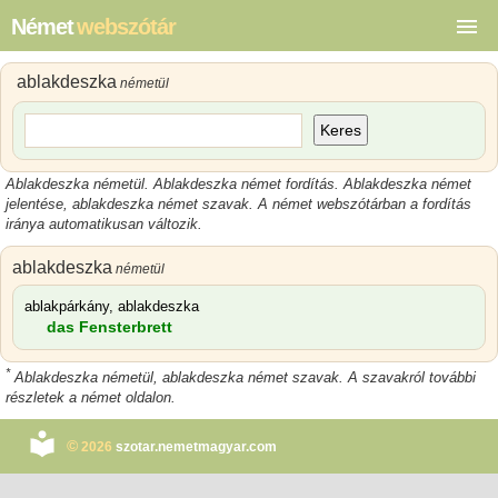
Német
webszótár
ablakdeszka
németül
Keres
Ablakdeszka németül. Ablakdeszka német fordítás. Ablakdeszka német
jelentése, ablakdeszka német szavak. A német webszótárban a fordítás
iránya automatikusan változik.
ablakdeszka
németül
ablakpárkány, ablakdeszka
das Fensterbrett
*
Ablakdeszka németül, ablakdeszka német szavak. A szavakról további
részletek a német oldalon.
©
2026
szotar.nemetmagyar.com