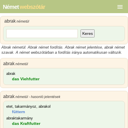
Német
webszótár
abrak
németül
Keres
Abrak németül. Abrak német fordítás. Abrak német jelentése, abrak német
szavak. A német webszótárban a fordítás iránya automatikusan változik.
abrak
németül
abrak
das Viehfutter
abrak
németül - hasonló jelentések
etet, takarmányoz, abrakol
füttern
abraktakarmány
das Kraftfutter