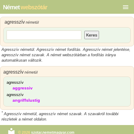
Német
webszótár
agresszív
németül
Keres
Agresszív németül. Agresszív német fordítás. Agresszív német jelentése,
agresszív német szavak. A német webszótárban a fordítás iránya
automatikusan változik.
agresszív
németül
agresszív
aggressiv
agresszív
angriffslustig
*
Agresszív németül, agresszív német szavak. A szavakról további
részletek a német oldalon.
©
2026
szotar.nemetmagyar.com