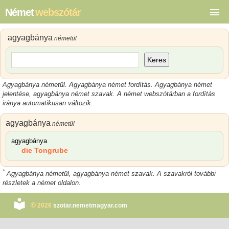
Német
webszótár
agyagbánya
németül
Keres
Agyagbánya németül. Agyagbánya német fordítás. Agyagbánya német
jelentése, agyagbánya német szavak. A német webszótárban a fordítás
iránya automatikusan változik.
agyagbánya
németül
agyagbánya
die Tongrube
*
Agyagbánya németül, agyagbánya német szavak. A szavakról további
részletek a német oldalon.
©
2026
szotar.nemetmagyar.com