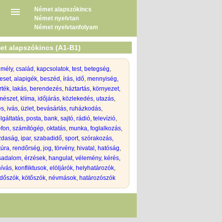
Német alapszókincs
Német nyelvtan
Német nyelvtanfolyam
et alapszókincs (A1-B1)
emély
,
család
,
kapcsolatok
,
test
,
betegség
,
eset
,
alapigék
,
beszéd, írás
,
idő
,
mennyiség,
rték
,
lakás
,
berendezés
,
háztartás
,
környezet
,
mészet
,
klíma, időjárás
,
közlekedés
,
utazás
,
s, ivás
,
üzlet, bevásárlás
,
ruházkodás
,
lgáltatás, posta, bank
,
sajtó, rádió, televízió
,
efon, számítógép
,
oktatás
,
munka, foglalkozás
,
daság, ipar
,
szabadidő
,
sport
,
szórakozás,
túra
,
rendőrség, jog, törvény
,
hivatal, hatóság
,
rsadalom
,
érzések, hangulat
,
vélemény
,
kérés,
hívás
,
konfliktusok
,
elöljárók
,
helyhatározók
,
dőszók, kötőszók
,
névmások, határozószók