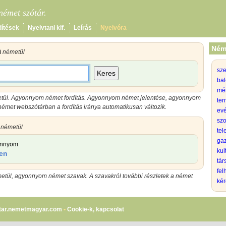
émet szótár.
dítések
Nyelvtani kif.
Leírás
Nyelvóra
Ném
m
németül
sz
Keres
bal
mé
ül. Agyonnyom német fordítás. Agyonnyom német jelentése, agyonnyom
ter
émet webszótárban a fordítás iránya automatikusan változik.
evé
szo
németül
tel
gaz
onnyom
kul
en
tá
fel
ül, agyonnyom német szavak. A szavakról további részletek a német
kér
tar.nemetmagyar.com
•
Cookie-k, kapcsolat