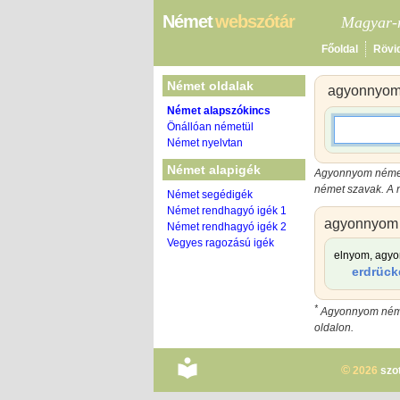
Német
webszótár
Magyar-n
Főoldal
Rövi
Német oldalak
agyonnyo
Német alapszókincs
Önállóan németül
Német nyelvtan
Német alapigék
Agyonnyom német
német szavak. A n
Német segédigék
Német rendhagyó igék 1
agyonnyom
Német rendhagyó igék 2
Vegyes ragozású igék
elnyom, agy
erdrück
*
Agyonnyom német
oldalon.
©
2026
szo