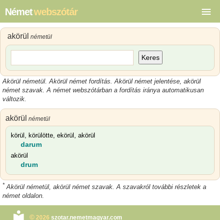
Német
webszótár
akörül
németül
Keres
Akörül németül. Akörül német fordítás. Akörül német jelentése, akörül
német szavak. A német webszótárban a fordítás iránya automatikusan
változik.
akörül
németül
körül, körülötte, ekörül, akörül
darum
akörül
drum
*
Akörül németül, akörül német szavak. A szavakról további részletek a
német oldalon.
©
2026
szotar.nemetmagyar.com