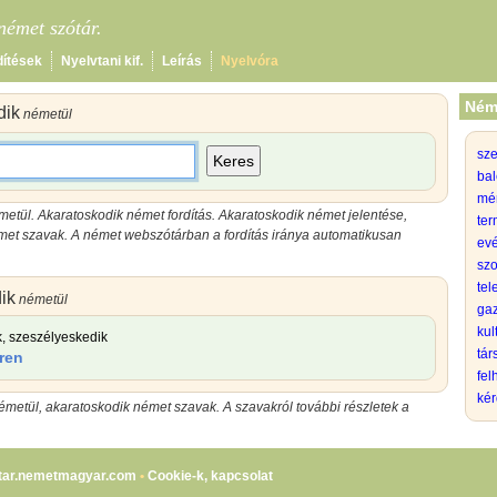
émet szótár.
dítések
Nyelvtani kif.
Leírás
Nyelvóra
Ném
dik
németül
sz
Keres
bal
mé
etül. Akaratoskodik német fordítás. Akaratoskodik német jelentése,
ter
met szavak. A német webszótárban a fordítás iránya automatikusan
evé
szo
tel
ik
németül
gaz
kul
k, szeszélyeskedik
tá
eren
fel
kér
metül, akaratoskodik német szavak. A szavakról további részletek a
tar.nemetmagyar.com
•
Cookie-k, kapcsolat