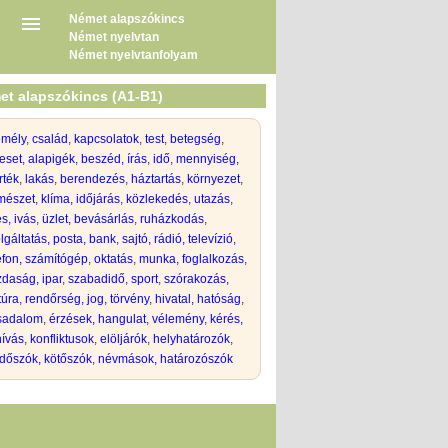
Német alapszókincs
Német nyelvtan
Német nyelvtanfolyam
et alapszókincs (A1-B1)
emély
,
család
,
kapcsolatok
,
test
,
betegség
,
eset
,
alapigék
,
beszéd, írás
,
idő
,
mennyiség,
rték
,
lakás
,
berendezés
,
háztartás
,
környezet
,
mészet
,
klíma, időjárás
,
közlekedés
,
utazás
,
s, ivás
,
üzlet, bevásárlás
,
ruházkodás
,
lgáltatás, posta, bank
,
sajtó, rádió, televízió
,
efon, számítógép
,
oktatás
,
munka, foglalkozás
,
daság, ipar
,
szabadidő
,
sport
,
szórakozás,
túra
,
rendőrség, jog, törvény
,
hivatal, hatóság
,
rsadalom
,
érzések, hangulat
,
vélemény
,
kérés,
hívás
,
konfliktusok
,
elöljárók
,
helyhatározók
,
dőszók, kötőszók
,
névmások, határozószók