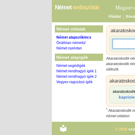
Német
webszótár
Magyar-n
Főoldal
Rövi
Német oldalak
akaratosko
Német alapszókincs
Önállóan németül
Német nyelvtan
Német alapigék
Akaratoskodik ném
akaratoskodik né
Német segédigék
változik.
Német rendhagyó igék 1
Német rendhagyó igék 2
akaratoskod
Vegyes ragozású igék
akaratoskodi
kaprizi
*
Akaratoskodik né
német oldalon.
©
2026
szo