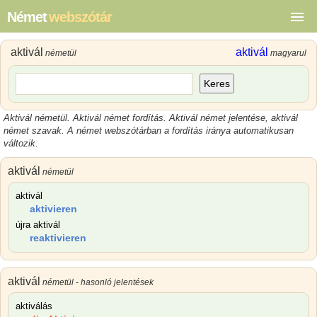
Német
webszótár
aktivál
aktivál
németül
magyarul
Keres
Aktivál németül. Aktivál német fordítás. Aktivál német jelentése, aktivál
német szavak. A német webszótárban a fordítás iránya automatikusan
változik.
aktivál
németül
aktivál
aktivieren
újra aktivál
reaktivieren
aktivál
németül - hasonló jelentések
aktiválás