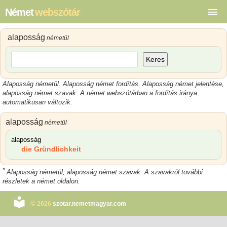
Német
webszótár
alaposság
németül
Keres
Alaposság németül. Alaposság német fordítás. Alaposság német jelentése,
alaposság német szavak. A német webszótárban a fordítás iránya
automatikusan változik.
alaposság
németül
alaposság
die Gründlichkeit
*
Alaposság németül, alaposság német szavak. A szavakról további
részletek a német oldalon.
©
2026
szotar.nemetmagyar.com