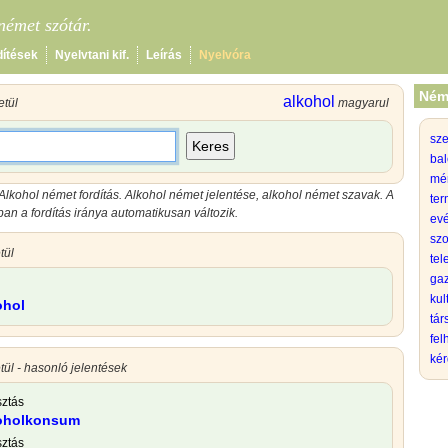
émet szótár.
dítések
Nyelvtani kif.
Leírás
Nyelvóra
Ném
alkohol
tül
magyarul
sz
Keres
bal
mé
Alkohol német fordítás. Alkohol német jelentése, alkohol német szavak. A
ter
n a fordítás iránya automatikusan változik.
evé
szo
tül
tel
gaz
kul
ohol
tá
fel
kér
ül - hasonló jelentések
sztás
koholkonsum
sztás