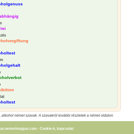
oholgenuss
labhängig
s
rei
ezés
oholvergiftung
oholtest
om
oholgehalt
m
oholverbot
m
ibition
lat
oholtest
 alkohol német szavak. A szavakról további részletek a német oldalon.
tar.nemetmagyar.com
•
Cookie-k, kapcsolat