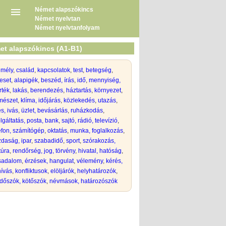
Német alapszókincs
Német nyelvtan
Német nyelvtanfolyam
et alapszókincs (A1-B1)
emély
,
család
,
kapcsolatok
,
test
,
betegség
,
eset
,
alapigék
,
beszéd, írás
,
idő
,
mennyiség,
rték
,
lakás
,
berendezés
,
háztartás
,
környezet
,
mészet
,
klíma, időjárás
,
közlekedés
,
utazás
,
s, ivás
,
üzlet, bevásárlás
,
ruházkodás
,
lgáltatás, posta, bank
,
sajtó, rádió, televízió
,
efon, számítógép
,
oktatás
,
munka, foglalkozás
,
daság, ipar
,
szabadidő
,
sport
,
szórakozás,
túra
,
rendőrség, jog, törvény
,
hivatal, hatóság
,
rsadalom
,
érzések, hangulat
,
vélemény
,
kérés,
hívás
,
konfliktusok
,
elöljárók
,
helyhatározók
,
dőszók, kötőszók
,
névmások, határozószók