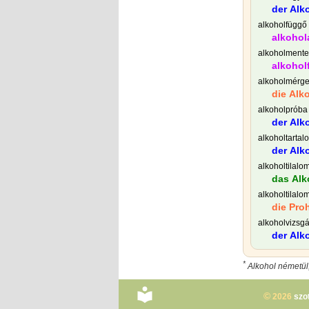
der Alk
alkoholfüggő
alkoho
alkoholmente
alkoholf
alkoholmérg
die Alk
alkoholpróba
der Alk
alkoholtartal
der Alk
alkoholtilalo
das Alk
alkoholtilalo
die Proh
alkoholvizsgá
der Alk
*
Alkohol németül,
©
2026
szo