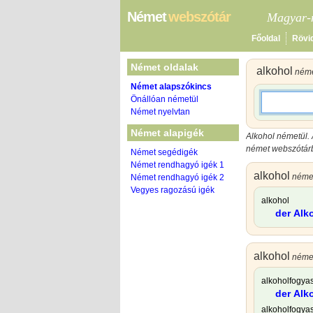
Német
webszótár
Magyar-n
Főoldal
Rövi
Német oldalak
alkohol
néme
Német alapszókincs
Önállóan németül
Német nyelvtan
Német alapigék
Alkohol németül. 
német webszótárba
Német segédigék
Német rendhagyó igék 1
alkohol
néme
Német rendhagyó igék 2
Vegyes ragozású igék
alkohol
der Alk
alkohol
német
alkoholfogya
der Al
alkoholfogya