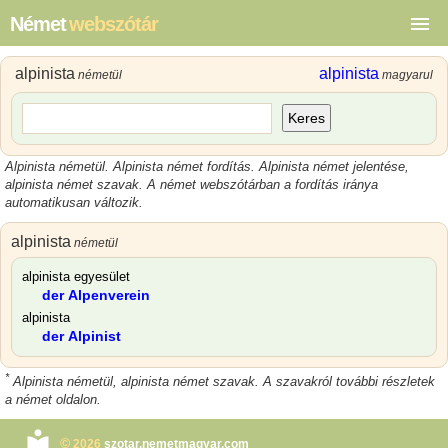
Német
webszótár
alpinista
alpinista
németül
magyarul
Keres
Alpinista németül. Alpinista német fordítás. Alpinista német jelentése,
alpinista német szavak. A német webszótárban a fordítás iránya
automatikusan változik.
alpinista
németül
alpinista egyesület
der Alpenverein
alpinista
der Alpinist
*
Alpinista németül, alpinista német szavak. A szavakról további részletek
a német oldalon.
©
2026
szotar.nemetmagyar.com