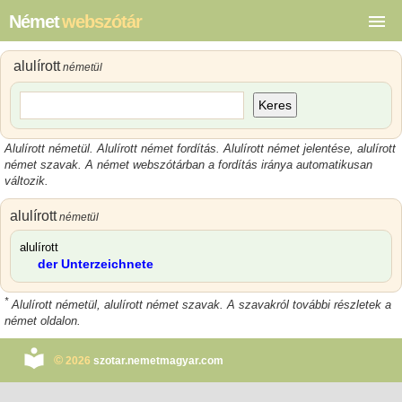
Német
webszótár
alulírott
németül
Keres
Alulírott németül. Alulírott német fordítás. Alulírott német jelentése, alulírott
német szavak. A német webszótárban a fordítás iránya automatikusan
változik.
alulírott
németül
alulírott
der Unterzeichnete
*
Alulírott németül, alulírott német szavak. A szavakról további részletek a
német oldalon.
©
2026
szotar.nemetmagyar.com