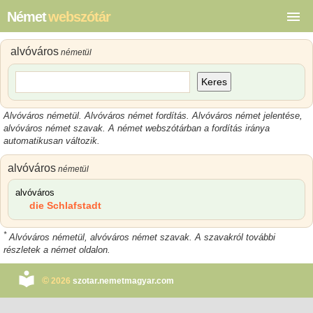
Német
webszótár
alvóváros
németül
Keres
Alvóváros németül. Alvóváros német fordítás. Alvóváros német jelentése,
alvóváros német szavak. A német webszótárban a fordítás iránya
automatikusan változik.
alvóváros
németül
alvóváros
die Schlafstadt
*
Alvóváros németül, alvóváros német szavak. A szavakról további
részletek a német oldalon.
©
2026
szotar.nemetmagyar.com