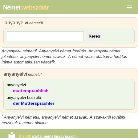
Német
webszótár
anyanyelvi
németül
Keres
Anyanyelvi németül. Anyanyelvi német fordítás. Anyanyelvi német
jelentése, anyanyelvi német szavak. A német webszótárban a fordítás
iránya automatikusan változik.
anyanyelvi
németül
anyanyelvi
muttersprachlich
anyanyelvi beszélő
der Muttersprachler
*
Anyanyelvi németül, anyanyelvi német szavak. A szavakról további
részletek a német oldalon.
©
2026
szotar.nemetmagyar.com