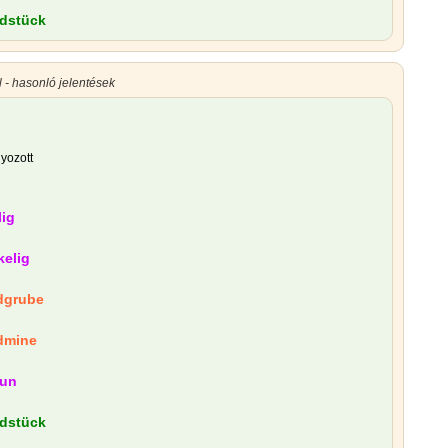
dstück
 - hasonló jelentések
yozott
ig
elig
dgrube
dmine
aun
dstück