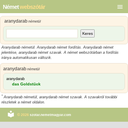
Német
webszótár
aranydarab
németül
Keres
Aranydarab németül. Aranydarab német fordítás. Aranydarab német
jelentése, aranydarab német szavak. A német webszótárban a fordítás
iránya automatikusan változik.
aranydarab
németül
aranydarab
das Goldstück
*
Aranydarab németül, aranydarab német szavak. A szavakról további
részletek a német oldalon.
©
2026
szotar.nemetmagyar.com