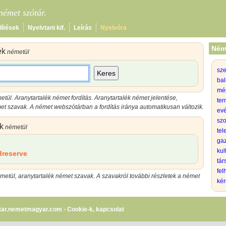
émet szótár.
dítések
Nyelvtani kif.
Leírás
Nyelvóra
Ném
ék
németül
sz
Keres
bal
mé
etül. Aranytartalék német fordítás. Aranytartalék német jelentése,
ter
et szavak. A német webszótárban a fordítás iránya automatikusan változik.
evé
szo
k
németül
tel
gaz
kul
dreserve
tá
fel
metül, aranytartalék német szavak. A szavakról további részletek a német
kér
tar.nemetmagyar.com
•
Cookie-k, kapcsolat