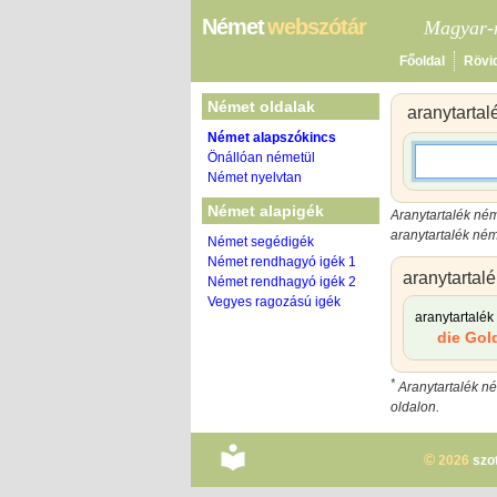
Német
webszótár
Magyar-n
Főoldal
Rövi
Német oldalak
aranytartal
Német alapszókincs
Önállóan németül
Német nyelvtan
Német alapigék
Aranytartalék ném
aranytartalék ném
Német segédigék
Német rendhagyó igék 1
aranytartalé
Német rendhagyó igék 2
Vegyes ragozású igék
aranytartalék
die Gol
*
Aranytartalék né
oldalon.
©
2026
szo