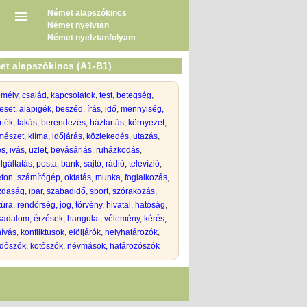
Német alapszókincs
Német nyelvtan
Német nyelvtanfolyam
et alapszókincs (A1-B1)
emély
,
család
,
kapcsolatok
,
test
,
betegség
,
eset
,
alapigék
,
beszéd, írás
,
idő
,
mennyiség,
rték
,
lakás
,
berendezés
,
háztartás
,
környezet
,
mészet
,
klíma, időjárás
,
közlekedés
,
utazás
,
s, ivás
,
üzlet, bevásárlás
,
ruházkodás
,
lgáltatás, posta, bank
,
sajtó, rádió, televízió
,
efon, számítógép
,
oktatás
,
munka, foglalkozás
,
daság, ipar
,
szabadidő
,
sport
,
szórakozás,
túra
,
rendőrség, jog, törvény
,
hivatal, hatóság
,
rsadalom
,
érzések, hangulat
,
vélemény
,
kérés,
hívás
,
konfliktusok
,
elöljárók
,
helyhatározók
,
dőszók, kötőszók
,
névmások, határozószók