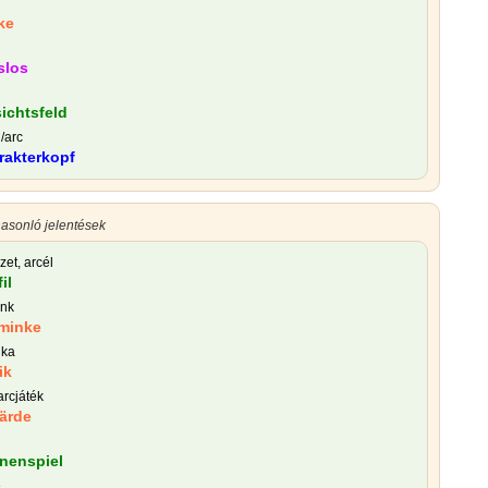
ke
slos
ichtsfeld
j/arc
rakterkopf
asonló jelentések
zet, arcél
il
ink
minke
ika
ik
arcjáték
ärde
nenspiel
é