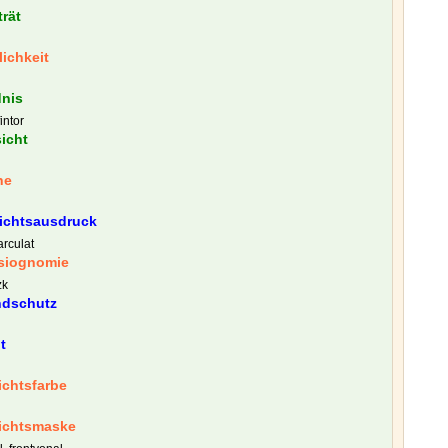
trät
lichkeit
dnis
intor
icht
ne
ichtsausdruck
arculat
siognomie
zk
ndschutz
t
ichtsfarbe
ichtsmaske