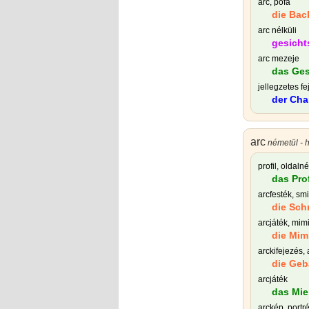
arc, pofa
die Bac
arc nélküli
gesicht
arc mezeje
das Ges
jellegzetes fe
der Cha
arc
németül - h
profil, oldalné
das Prof
arcfesték, sm
die Sch
arcjáték, mim
die Mim
arckifejezés, 
die Geb
arcjáték
das Mie
arckép, portr