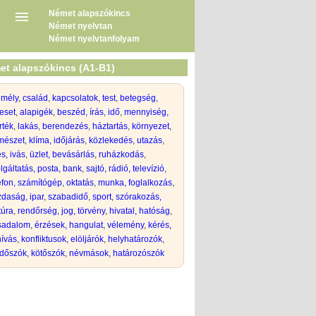
Német alapszókincs
Német nyelvtan
Német nyelvtanfolyam
et alapszókincs (A1-B1)
emély
,
család
,
kapcsolatok
,
test
,
betegség
,
eset
,
alapigék
,
beszéd, írás
,
idő
,
mennyiség,
rték
,
lakás
,
berendezés
,
háztartás
,
környezet
,
mészet
,
klíma, időjárás
,
közlekedés
,
utazás
,
s, ivás
,
üzlet, bevásárlás
,
ruházkodás
,
lgáltatás, posta, bank
,
sajtó, rádió, televízió
,
efon, számítógép
,
oktatás
,
munka, foglalkozás
,
daság, ipar
,
szabadidő
,
sport
,
szórakozás,
túra
,
rendőrség, jog, törvény
,
hivatal, hatóság
,
rsadalom
,
érzések, hangulat
,
vélemény
,
kérés,
hívás
,
konfliktusok
,
elöljárók
,
helyhatározók
,
dőszók, kötőszók
,
névmások, határozószók