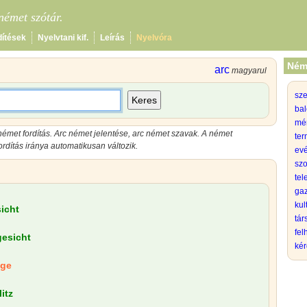
émet szótár.
dítések
Nyelvtani kif.
Leírás
Nyelvóra
Ném
arc
magyarul
sz
Keres
bal
mé
német fordítás. Arc német jelentése, arc német szavak. A német
ter
rdítás iránya automatikusan változik.
evé
szo
tel
gaz
kul
icht
tá
fel
esicht
kér
nge
itz