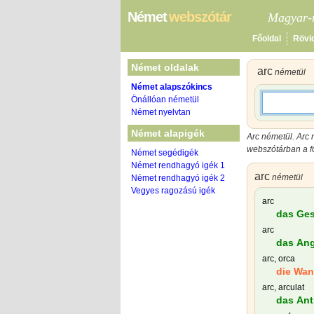
Német
webszótár
Magyar-n
Főoldal
Rövi
Német oldalak
arc
németül
Német alapszókincs
Önállóan németül
Német nyelvtan
Német alapigék
Arc németül. Arc 
webszótárban a fo
Német segédigék
Német rendhagyó igék 1
arc
németül
Német rendhagyó igék 2
Vegyes ragozású igék
arc
das Ges
arc
das Ang
arc, orca
die Wa
arc, arculat
das Antl