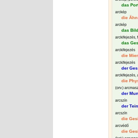
das Por
arckép
die Ähn
arckép
das Bil
arckifejezés, f
das Ges
arckifejezés
die Mie
arckifejezés
der Ges
arckifejezés, 
die Phy
(orv.) arcmas
der Mu
arcszín
der Tein
arcszín
die Ges
arcvédő
die Ges