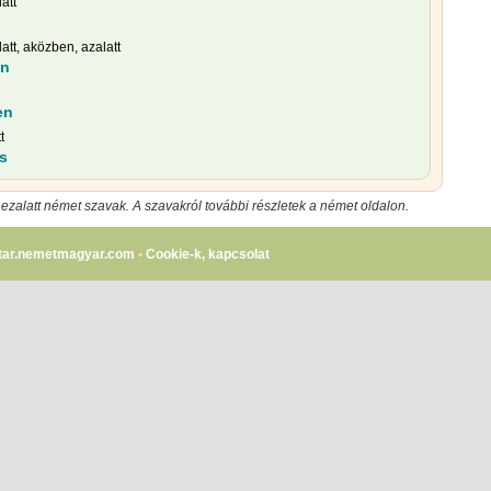
att
att, aközben, azalatt
en
en
t
s
 ezalatt német szavak. A szavakról további részletek a német oldalon.
tar.nemetmagyar.com
•
Cookie-k, kapcsolat