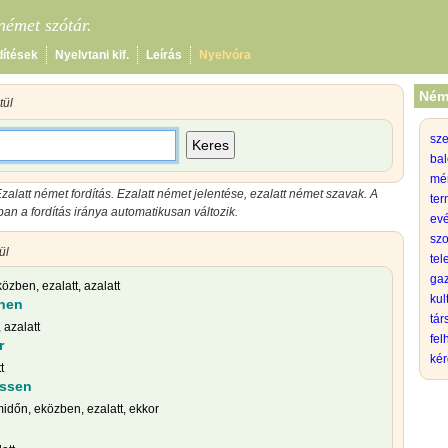
émet szótár.
dítések
Nyelvtani kif.
Leírás
Nyelvóra
Ném
ül
sz
Keres
bal
mé
zalatt német fordítás. Ezalatt német jelentése, ezalatt német szavak. A
ter
n a fordítás iránya automatikusan változik.
evé
szo
ül
tel
gaz
özben, ezalatt, azalatt
kul
hen
tá
, azalatt
fel
r
kér
t
essen
 midőn, eközben, ezalatt, ekkor