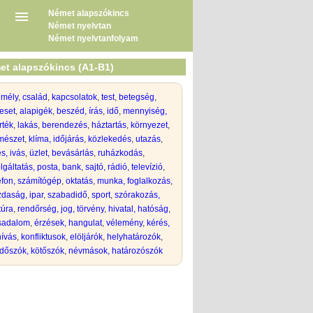
Német alapszókincs
Német nyelvtan
Német nyelvtanfolyam
et alapszókincs (A1-B1)
emély
,
család
,
kapcsolatok
,
test
,
betegség
,
eset
,
alapigék
,
beszéd, írás
,
idő
,
mennyiség,
rték
,
lakás
,
berendezés
,
háztartás
,
környezet
,
mészet
,
klíma, időjárás
,
közlekedés
,
utazás
,
s, ivás
,
üzlet, bevásárlás
,
ruházkodás
,
lgáltatás, posta, bank
,
sajtó, rádió, televízió
,
efon, számítógép
,
oktatás
,
munka, foglalkozás
,
daság, ipar
,
szabadidő
,
sport
,
szórakozás,
túra
,
rendőrség, jog, törvény
,
hivatal, hatóság
,
rsadalom
,
érzések, hangulat
,
vélemény
,
kérés,
hívás
,
konfliktusok
,
elöljárók
,
helyhatározók
,
dőszók, kötőszók
,
névmások, határozószók