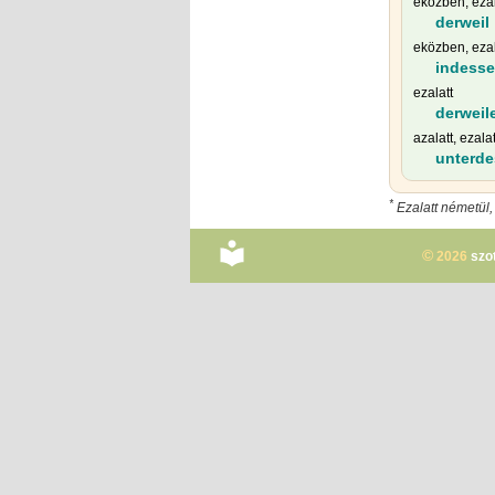
eközben, ezal
derweil
eközben, ezal
indess
ezalatt
derweil
azalatt, ezalat
unterde
*
Ezalatt németül,
©
2026
szo