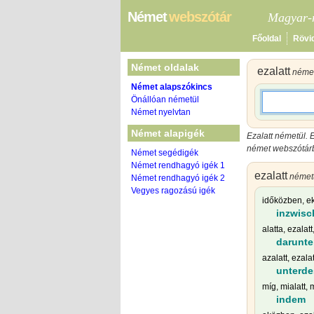
Német
webszótár
Magyar-n
Főoldal
Rövi
Német oldalak
ezalatt
német
Német alapszókincs
Önállóan németül
Német nyelvtan
Német alapigék
Ezalatt németül. E
német webszótárba
Német segédigék
Német rendhagyó igék 1
ezalatt
német
Német rendhagyó igék 2
Vegyes ragozású igék
időközben, ek
inzwisc
alatta, ezalatt
darunte
azalatt, ezalat
unterd
míg, mialatt,
indem