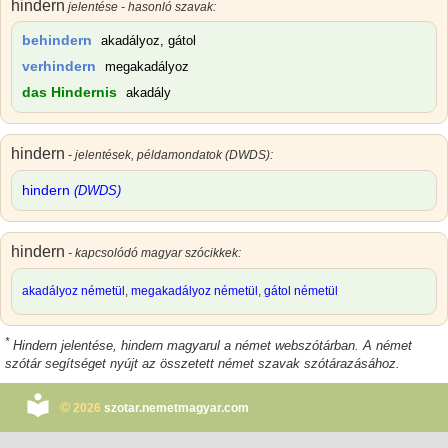
hindern
jelentése - hasonló szavak:
behindern
akadályoz, gátol
verhindern
megakadályoz
das Hindernis
akadály
hindern
- jelentések, példamondatok (DWDS):
hindern
(DWDS)
hindern
- kapcsolódó magyar szócikkek:
akadályoz németül
,
megakadályoz németül
,
gátol németül
*
Hindern jelentése
,
hindern magyarul
a német webszótárban. A német
szótár segítséget nyújt az összetett német szavak szótárazásához.
©
2026
szotar.nemetmagyar.com