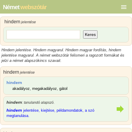
Német
webszótár
hindern
jelentése
Keres
Hindern jelentése
.
Hindern magyarul
.
Hindern magyar
fordítás,
hindern
jelentése magyarul
.
A német webszótár felismeri a ragozott formákat és
jelzi a német alapszókincs szavait.
hindern
jelentése
hindern
akadályoz, megakadályoz, gátol
hindern
: tanulandó alapszó.
hindern
jelentése, kiejtése, példamondatok, a szó
megtanulása.