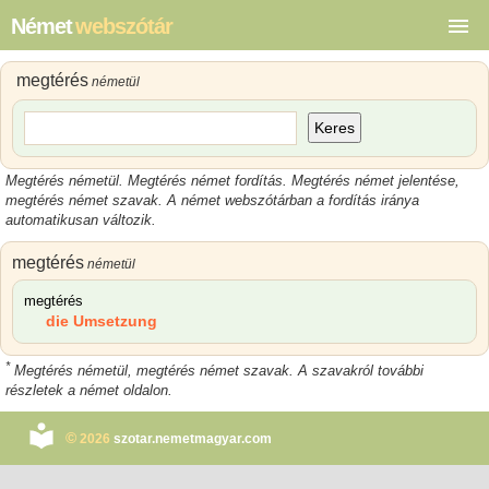
Német
webszótár
megtérés
németül
Keres
Megtérés németül. Megtérés német fordítás. Megtérés német jelentése,
megtérés német szavak. A német webszótárban a fordítás iránya
automatikusan változik.
megtérés
németül
megtérés
die Umsetzung
*
Megtérés németül, megtérés német szavak. A szavakról további
részletek a német oldalon.
©
2026
szotar.nemetmagyar.com