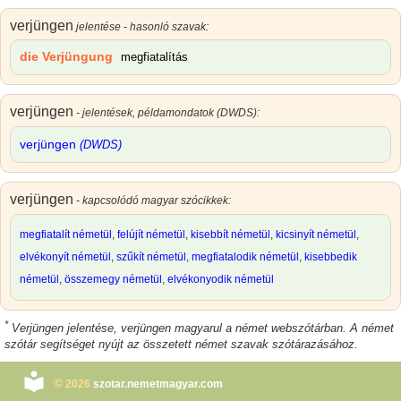
verjüngen
jelentése - hasonló szavak:
die Verjüngung
megfiatalítás
verjüngen
- jelentések, példamondatok (DWDS):
verjüngen
(DWDS)
verjüngen
- kapcsolódó magyar szócikkek:
megfiatalít németül
,
felújít németül
,
kisebbít németül
,
kicsinyít németül
,
elvékonyít németül
,
szűkít németül
,
megfiatalodik németül
,
kisebbedik
németül
,
összemegy németül
,
elvékonyodik németül
*
Verjüngen jelentése
,
verjüngen magyarul
a német webszótárban. A német
szótár segítséget nyújt az összetett német szavak szótárazásához.
©
2026
szotar.nemetmagyar.com