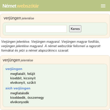
Német
webszótár
verjüngen
jelentése
Keres
Verjüngen jelentése
.
Verjüngen magyarul
.
Verjüngen magyar
fordítás,
verjüngen jelentése magyarul
.
A német webszótár felismeri a ragozott
formákat és jelzi a német alapszókincs szavait.
verjüngen
jelentése
verjüngen
megfiatalít, felújít
kisebbít, kicsinyít
elvékonyít, szűkít
sich
verjüngen
megfiatalodik
kisebbedik, összemegy
elvékonyodik