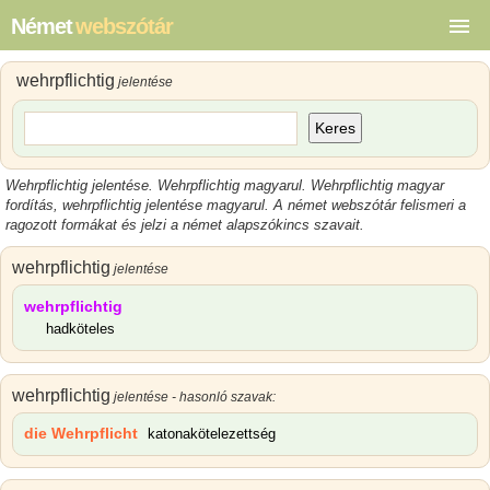
Német
webszótár
wehrpflichtig
jelentése
Keres
Wehrpflichtig jelentése
.
Wehrpflichtig magyarul
.
Wehrpflichtig magyar
fordítás,
wehrpflichtig jelentése magyarul
.
A német webszótár felismeri a
ragozott formákat és jelzi a német alapszókincs szavait.
wehrpflichtig
jelentése
wehrpflichtig
hadköteles
wehrpflichtig
jelentése - hasonló szavak:
die Wehrpflicht
katonakötelezettség